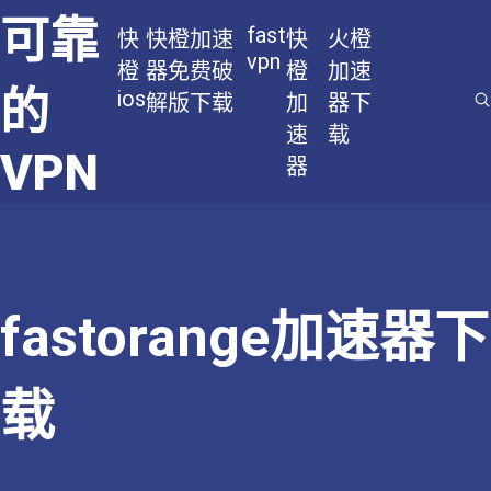
可靠
fast
快
快橙加速
快
火橙
vpn
橙
器免费破
橙
加速
的
ios
解版下载
加
器下
速
载
VPN
器
fastorange加速器下
载