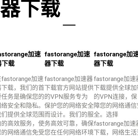
器下载
astorange加速
fastorange加速
fastorange加
器下载
器下载
器下载
fastorange加速
fastorange加速器
fastorange加
器下载，我们的首
下载官方网站提供
下载提供全球加
要任务是确保您的
的VPN服务专为
的VPN连接，保
网络安全和隐私。
保护您的网络安全
障您的网络通信
我们提供全球范围
而设计。我们的服
全。选择
内的高效服务，使
务高效可靠，确保
fastorange加
您的网络通信免受
您在任何网络环境
下载，网络生活